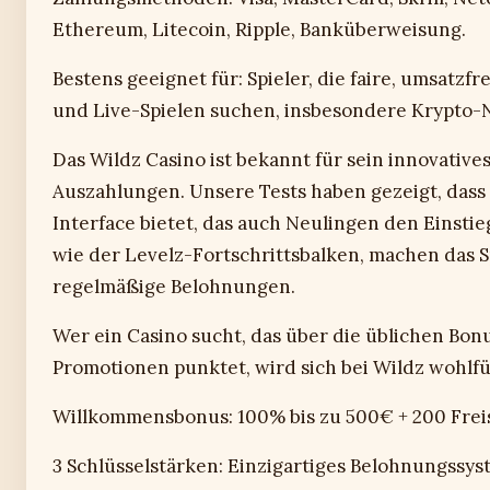
Ethereum, Litecoin, Ripple, Banküberweisung.
Bestens geeignet für: Spieler, die faire, umsatzf
und Live-Spielen suchen, insbesondere Krypto-
Das Wildz Casino ist bekannt für sein innovativ
Auszahlungen. Unsere Tests haben gezeigt, dass
Interface bietet, das auch Neulingen den Einstie
wie der Levelz-Fortschrittsbalken, machen das 
regelmäßige Belohnungen.
Wer ein Casino sucht, das über die üblichen Bo
Promotionen punktet, wird sich bei Wildz wohlfü
Willkommensbonus: 100% bis zu 500€ + 200 Frei
3 Schlüsselstärken: Einzigartiges Belohnungssys