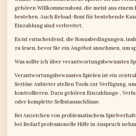
gehören Willkommensboni, die meist aus einem 
bestehen. Auch Reload-Boni für bestehende Ku
Einzahlung sind verbreitet.
Es ist entscheidend, die Bonusbedingungen, in
zu lesen, bevor Sie ein Angebot annehmen, um 
Was sollte ich über verantwortungsbewusstes Sp
Verantwortungsbewusstes Spielen ist ein zentra
Seriöse Anbieter stellen Tools zur Verfügung, um 
kontrollieren. Dazu gehören Einzahlungs-, Verlu
oder komplette Selbstausschlüsse.
Bei Anzeichen von problematischem Spielverhalte
bei Bedarf professionelle Hilfe in Anspruch nehm