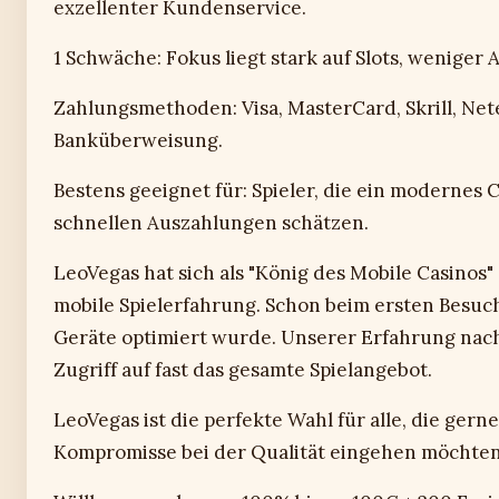
exzellenter Kundenservice.
1 Schwäche: Fokus liegt stark auf Slots, weniger 
Zahlungsmethoden: Visa, MasterCard, Skrill, Nete
Banküberweisung.
Bestens geeignet für: Spieler, die ein modernes
schnellen Auszahlungen schätzen.
LeoVegas hat sich als "König des Mobile Casinos"
mobile Spielerfahrung. Schon beim ersten Besuch
Geräte optimiert wurde. Unserer Erfahrung nach 
Zugriff auf fast das gesamte Spielangebot.
LeoVegas ist die perfekte Wahl für alle, die ger
Kompromisse bei der Qualität eingehen möchten