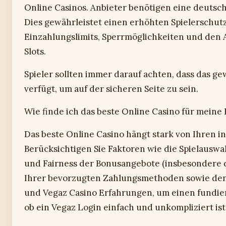
Online Casinos. Anbieter benötigen eine deutsch
Dies gewährleistet einen erhöhten Spielerschut
Einzahlungslimits, Sperrmöglichkeiten und den 
Slots.
Spieler sollten immer darauf achten, dass das ge
verfügt, um auf der sicheren Seite zu sein.
Wie finde ich das beste Online Casino für meine
Das beste Online Casino hängt stark von Ihren i
Berücksichtigen Sie Faktoren wie die Spielauswahl
und Fairness der Bonusangebote (insbesondere 
Ihrer bevorzugten Zahlungsmethoden sowie den 
und Vegaz Casino Erfahrungen, um einen fundie
ob ein Vegaz Login einfach und unkompliziert ist