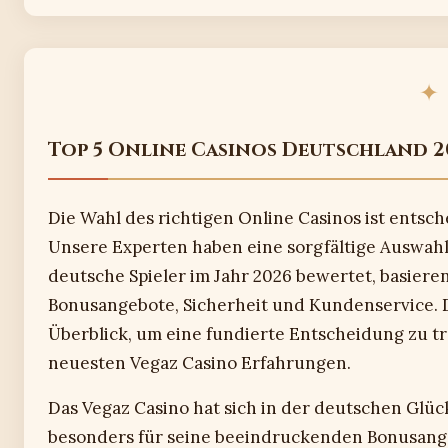
✦
Top 5 Online Casinos Deutschland 2
Die Wahl des richtigen Online Casinos ist entsche
Unsere Experten haben eine sorgfältige Auswahl
deutsche Spieler im Jahr 2026 bewertet, basieren
Bonusangebote, Sicherheit und Kundenservice. D
Überblick, um eine fundierte Entscheidung zu tr
neuesten Vegaz Casino Erfahrungen.
Das Vegaz Casino hat sich in der deutschen Glü
besonders für seine beeindruckenden Bonusan