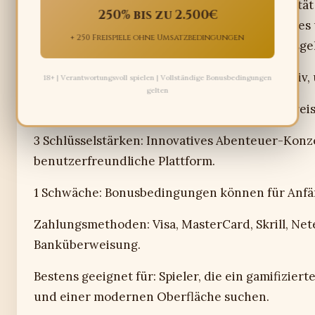
Entdeckungsreise, bei der man für jede Aktivi
250% bis zu 2.500€
Es ist perfekt für Spieler, die ein unterhaltsame
+ 250 Freispiele ohne Umsatzbedingungen
das über das bloße Drehen von Walzen hinausge
Die Benutzeroberfläche ist modern und intuitiv,
18+ | Verantwortungsvoll spielen | Vollständige Bonusbedingungen
gelten
Willkommensbonus: 100% bis zu 100€ + 100 Freis
3 Schlüsselstärken: Innovatives Abenteuer-Konz
benutzerfreundliche Plattform.
1 Schwäche: Bonusbedingungen können für Anfän
Zahlungsmethoden: Visa, MasterCard, Skrill, Nete
Banküberweisung.
Bestens geeignet für: Spieler, die ein gamifizie
und einer modernen Oberfläche suchen.