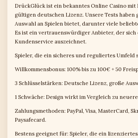
DrückGlück ist ein bekanntes Online Casino mit
gültigen deutschen Lizenz. Unsere Tests haben g
Auswahl an Spielen bietet, darunter viele belieb
Es ist ein vertrauenswürdiger Anbieter, der sic
Kundenservice auszeichnet.
Spieler, die ein sicheres und reguliertes Umfeld
Willkommensbonus: 100% bis zu 100€ + 50 Freisp
3 Schlüsselstärken: Deutsche Lizenz, große Ausw
1 Schwäche: Design wirkt im Vergleich zu neuere
Zahlungsmethoden: PayPal, Visa, MasterCard, Skri
Paysafecard.
Bestens geeignet für: Spieler, die ein lizenziert