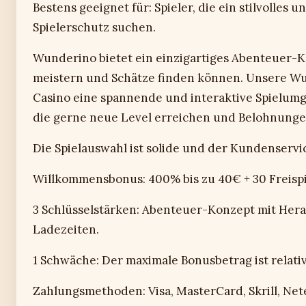
Bestens geeignet für: Spieler, die ein stilvolles 
Spielerschutz suchen.
Wunderino bietet ein einzigartiges Abenteuer-
meistern und Schätze finden können. Unsere Wu
Casino eine spannende und interaktive Spielumge
die gerne neue Level erreichen und Belohnungen
Die Spielauswahl ist solide und der Kundenservice 
Willkommensbonus: 400% bis zu 40€ + 30 Freisp
3 Schlüsselstärken: Abenteuer-Konzept mit Hera
Ladezeiten.
1 Schwäche: Der maximale Bonusbetrag ist relativ
Zahlungsmethoden: Visa, MasterCard, Skrill, Net