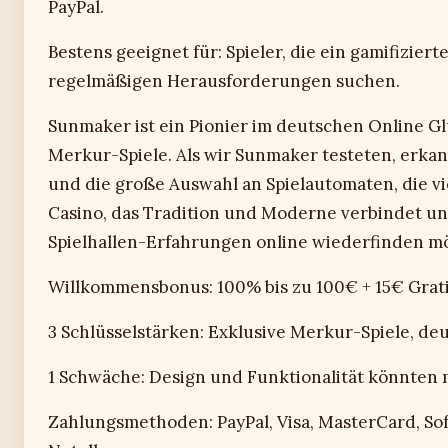
PayPal.
Bestens geeignet für: Spieler, die ein gamifizi
regelmäßigen Herausforderungen suchen.
Sunmaker ist ein Pionier im deutschen Online Gl
Merkur-Spiele. Als wir Sunmaker testeten, erkan
und die große Auswahl an Spielautomaten, die viel
Casino, das Tradition und Moderne verbindet und 
Spielhallen-Erfahrungen online wiederfinden m
Willkommensbonus: 100% bis zu 100€ + 15€ Grat
3 Schlüsselstärken: Exklusive Merkur-Spiele, de
1 Schwäche: Design und Funktionalität könnten 
Zahlungsmethoden: PayPal, Visa, MasterCard, Sof