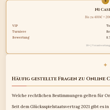
5
N1 Cas
Bis zu 400€ + 200
VIP
T
Turniere
Re
Bewertung
8.
18+ | Verantwortung
✦
Häufig gestellte Fragen zu Online 
Welche rechtlichen Bestimmungen gelten für On
Seit dem Glücksspielstaatsvertrag 2021 gibt es 