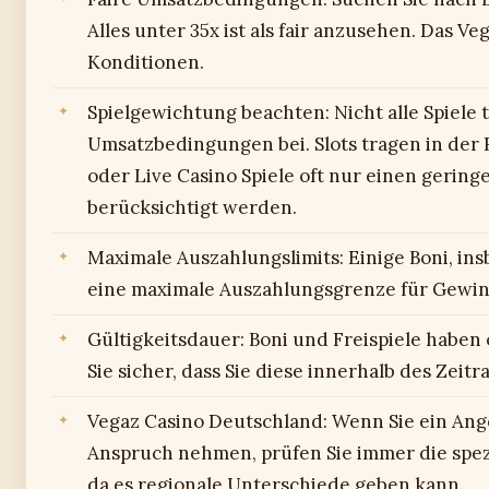
Alles unter 35x ist als fair anzusehen. Das Ve
Konditionen.
Spielgewichtung beachten: Nicht alle Spiele
Umsatzbedingungen bei. Slots tragen in der 
oder Live Casino Spiele oft nur einen gering
berücksichtigt werden.
Maximale Auszahlungslimits: Einige Boni, in
eine maximale Auszahlungsgrenze für Gewin
Gültigkeitsdauer: Boni und Freispiele haben 
Sie sicher, dass Sie diese innerhalb des Ze
Vegaz Casino Deutschland: Wenn Sie ein Ang
Anspruch nehmen, prüfen Sie immer die spez
da es regionale Unterschiede geben kann.