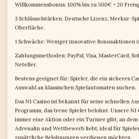
Willkommensbonus: 100% bis zu 500€ + 20 Freisp
3 Schlüsselstärken: Deutsche Lizenz, Merkur-Sp
Oberfläche.
1 Schwäche: Weniger innovative Bonusaktionen i
Zahlungsmethoden: PayPal, Visa, MasterCard, Sofo
Neteller.
Bestens geeignet für: Spieler, die ein sicheres 
Auswahl an klassischen Spielautomaten suchen.
Das N1 Casino ist bekannt für seine schnellen 
Programm, das treue Spieler belohnt. Unsere N1 
immer eine Aktion oder ein Turnier gibt, an dem 
Adrenalin und Wettbewerb liebt, ideal für Spiel
zusätzliche Belohnungen verdienen möchten.