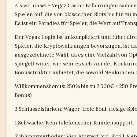
Als wir unsere Vegaz Casino Erfahrungen sammelte
Spielen auf, die von klassischen Slots bis hin z
Es ist ein Paradies für Spieler, die Wert auf Tr
Der Vegaz Login ist unkompliziert und führt dire
Spieler, die Kryptowährungen bevorzugen, ist da
ausgezeichnete Wahl, da es eine Vielzahl von Op
spiegelt wider, wie sehr es sich von der Konkurr
Bonusstruktur anbietet, die sowohl Neukunden al
Willkommensbonus: 250% bis zu 2.500€ + 250 Fr
Bonus)
3 Schlüsselstärken: Wager-freie Boni, riesige Spi
1 Schwäche: Kein telefonischer Kundensupport.
Zahlungsmethoden: Visa, MasterCard, Skrill, Netel